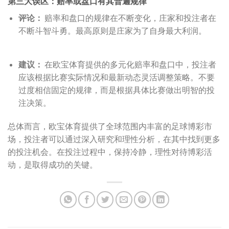
第三大误区：赔率或盘口有其普遍规律
评论：
赔率和盘口的规律在不断变化，庄家和投注者在
不断斗智斗勇。最高原则是庄家为了自身最大利润。
建议：
在欧宝体育提供的多元化赔率和盘口中，投注者
应该根据比赛实际情况和最新动态灵活调整策略。不要
过度相信固定的规律，而是根据具体比赛做出明智的投
注决策。
总体而言，欧宝体育提供了全球范围内丰富的足球博彩市
场，投注者可以通过深入研究和理性分析，在其中找到更多
的投注机会。在投注过程中，保持冷静，理性对待博彩活
动，是取得成功的关键。