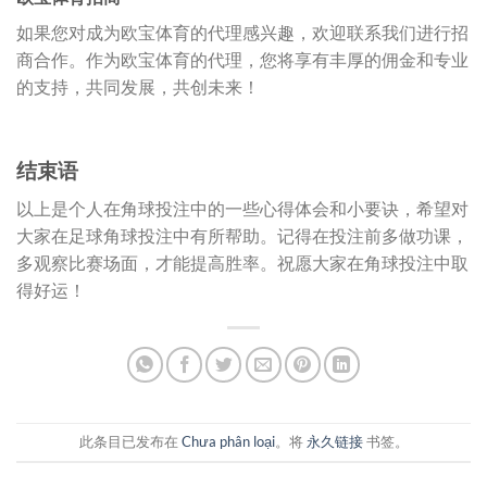
如果您对成为欧宝体育的代理感兴趣，欢迎联系我们进行招
商合作。作为欧宝体育的代理，您将享有丰厚的佣金和专业
的支持，共同发展，共创未来！
结束语
以上是个人在角球投注中的一些心得体会和小要诀，希望对
大家在足球角球投注中有所帮助。记得在投注前多做功课，
多观察比赛场面，才能提高胜率。祝愿大家在角球投注中取
得好运！
此条目已发布在
Chưa phân loại
。将
永久链接
书签。