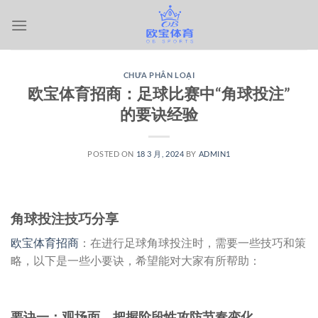
跳
到
内
容
CHƯA PHÂN LOẠI
欧宝体育招商：足球比赛中“角球投注”
的要诀经验
POSTED ON
18 3 月, 2024
BY
ADMIN1
角球投注技巧分享
欧宝体育招商
：在进行足球角球投注时，需要一些技巧和策
略，以下是一些小要诀，希望能对大家有所帮助：
要诀一：观场面，把握阶段性攻防节奏变化