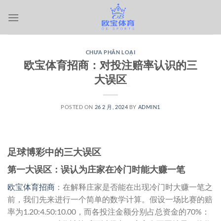
跳
到
内
容
CHƯA PHÂN LOẠI
欧宝体育招商：对投注赔率认识的三
大误区
POSTED ON
26 2 月, 2024
BY
ADMIN1
足球博彩中的三大误区
第一大误区：误认为庄家在冷门时能大赚一笔
欧宝体育招商
：在解释庄家是否能在出现冷门时大赚一笔之
前，我们先来进行一个简单的数学计算。假设一场比赛的赔
率为1.20:4.50:10.00，而各投注金额分别占总资金的70%：